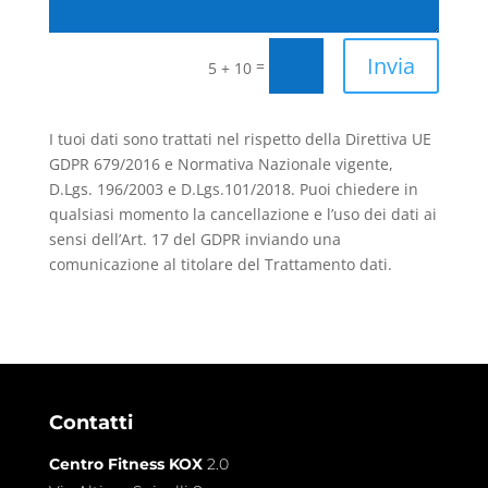
Invia
=
5 + 10
I tuoi dati sono trattati nel rispetto della Direttiva UE
GDPR 679/2016 e Normativa Nazionale vigente,
D.Lgs. 196/2003 e D.Lgs.101/2018. Puoi chiedere in
qualsiasi momento la cancellazione e l’uso dei dati ai
sensi dell’Art. 17 del GDPR inviando una
comunicazione al titolare del Trattamento dati.
Contatti
Centro Fitness KOX
2.0