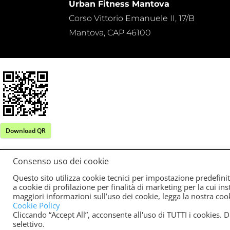
Urban Fitness Mantova
Corso Vittorio Emanuele II, 17/B
Mantova, CAP 46100
Download QR
Consenso uso dei cookie
Questo sito utilizza cookie tecnici per impostazione predefini
2020 Centri KOX | KOX ACADEMY SSD SRL P.Iva
a cookie di profilazione per finalità di marketing per la cui i
maggiori informazioni sull’uso dei cookie, legga la nostra cook
Via Altiero Spinelli 8 Porto Mantovano (MN)
Cookie Policy
Cliccando “Accept All”, acconsente all'uso di TUTTI i cookies.
selettivo.
"
"
"
"
"
"
"
"
"
"
"
"
"
"