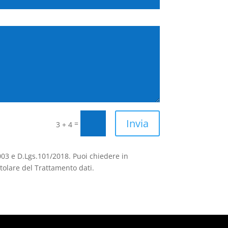
Invia
=
3 + 4
2003 e D.Lgs.101/2018. Puoi chiedere in
tolare del Trattamento dati.