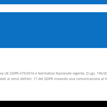
rettiva UE GDPR 679/2016 e Normativa Nazionale vigente, D.Lgs. 196/
dati ai sensi dell’Art. 17 del GDPR inviando una comunicazione al ti