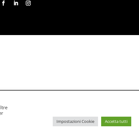
ltre
rivacy Policy
|
Cookie Policy
er
Impostazioni Cookie
Accetta tutti